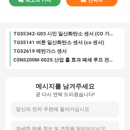
최고의 가격
연락처
GS+4DT 전기 화학 듀얼 가스 (CO/H2S) 센서
TGS5342-G03 시민 일산화탄소 센서 (CO 가스 센서)
우리 에 관한 것
TGS5141 버튼 일산화탄소 센서 (co 센서)
TGS2619 메탄가스 센서
공장 투어
CSNS200M-002S 산업 홀 효과 폐쇄 루프 전류 센서 100mA
L03S600D15WM 산업용 전류 센서 위치 L03S 시리즈 스루 홀
L18P050D15-OP 보드 장착 전류 센서 자기 위치 센서 자기 비례 시스템
품질 관리
CSNJ481 100A 보드 장착 전류 센서 임펄스 보드 장착 CSN 시리즈
TGS2615-E00 산화물 반도체 수소 센서 212±20mW 히터 전력 소비 40-4000ppm 범위에 적합
저희와 연락
TGS3830 냉각제 / 프레온 가스 센서
메시지를 남겨주세요
TGS2612 가연성 가스 센서는 세대 연소성 가스 알람에서 사용될 수 있습니다
뉴스
곧 다시 연락 드리겠습니다!
TGS2600-B00 매연 센서 (스마트 홈 센서)
NAP-55A 작은 저 소비 전력 가스 센서는 가스 검출과 누전시험을 위해 사용됩니다
사건
NAP-50A 소용적과 저 전력 소모 가스 센서는 가스 검출을 위해 사용됩니다
L05Z800S15 산업용 전류 센서 오픈 루프
산소 가스 센서