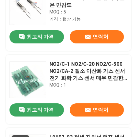
은 민감도
MOQ：5
가격：협상 가능
최고의 가격
연락처
NO2/C-1 NO2/C-20 NO2/C-500
NO2/CA-2 질소 이산화 가스 센서
전기 화학 가스 센서 매우 민감한
NO2 측정 대기 질 지속적인 모니
MOQ：1
터링 안전 및 환경 통제
최고의 가격
연락처
L9657-03 적색 자외선 램프 센서