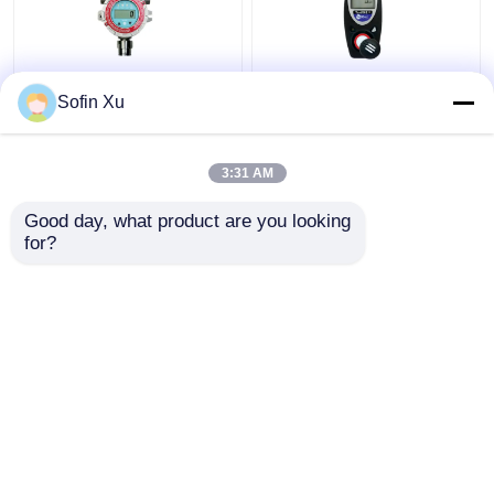
Sofin Xu
FGM-1200S 전자적 가
IP55 보호 질소 이산화
스 분석계 RS485 고정
물 검출기, 가지고 다닐
된 모드 버스 적외선 가
수 있는 단일 가스 검출
3:31 AM
스 검출기
기 토스이라에 II
최고의 가격
최고의 가격
Good day, what product are you looking 
for?
연락처
연락처
더 많은 것을 전망하십시
오
Desktop Site
홈
사이트맵
연락처
사이트맵
개인정보 보호 정책