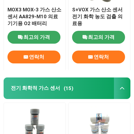
MOX3 MOX-3 가스 산소
S+VOX 가스 산소 센서
홀 효과 센서
센서 AA829-M10 의료
전기 화학 농도 검출 의
기기용 O2 배터리
료용
전류 센서
최고의 가격
최고의 가격
적외선 광전자식 센서
연락처
연락처
UV 광전 다이오드 센서
전기 화학적 가스 센서
(15)
다른 센서
가스 센서 모듈