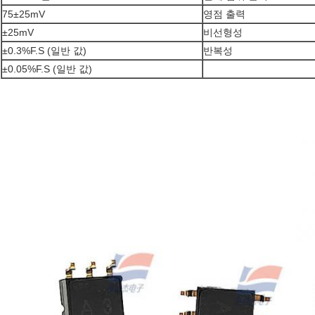
75±25mV
영점 출력
±25mV
비선형성
±0.3%F.S (일반 값)
반복성
±0.05%F.S (일반 값)