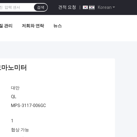
견적 요청
|
Korean
검색
질 관리
저희와 연락
뉴스
그모마노미터
대만
QL
MPS-3117-006GC
1
협상 가능