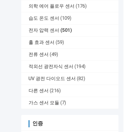
의학 에어 플로우 센서
(176)
습도 온도 센서
(109)
전자 압력 센서
(501)
홀 효과 센서
(59)
전류 센서
(49)
적외선 광전자식 센서
(194)
UV 광전 다이오드 센서
(82)
다른 센서
(216)
가스 센서 모듈
(7)
인증