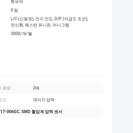
튜브의
0 일
L/C (신용장), 인수 인도, D/P (지급도 조건),
전신환, 웨스턴 유니온, 머니그램
3000/개/월
 용량:
2배
모드:
게이지 압력
17-006GC
,
SMD 혈압계 압력 센서