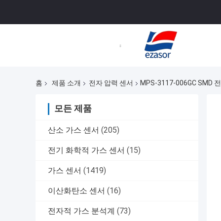
홈
제품 소개
전자 압력 센서
MPS-3117-006GC S
모든 제품
산소 가스 센서
(205)
전기 화학적 가스 센서
(15)
가스 센서
(1419)
이산화탄소 센서
(16)
전자적 가스 분석계
(73)