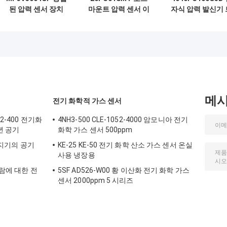
된 압력 센서 장치
마운트 압력 센서 이
자식 압력 발신기 
모듈 아날로그 전압
차 전자 SMT 26PC
리거 인터페이스
0 내지 3.92kPa
시리즈
MEMS 압력 변환
메
전기 화학적 가스 센서
2-400 전기화
4NH3-500 CLE-1052-4000 암모니아 전기
년 공기
화학 가스 센서 500ppm
 탐지기의 공기
KE-25 KE-50 전기 화학 산소 가스 센서 온실
사용 냉장용
알람에 대한 전
5SF AD526-W00 황 이산화 전기 화학 가스
센서 2000ppm 5 시리즈