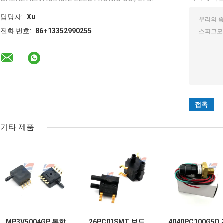
담당자:
Xu
전화 번호:
86+13352990255
기타 제품
MP3V5004GP 통합
26PC01SMT 보드
4040PC100G5D