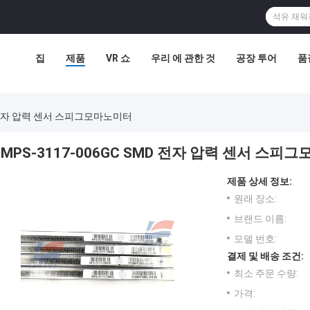
집
제품
VR 쇼
우리 에 관한 것
공장 투어
품
MD 전자 압력 센서 스피그모마노미터
MPS-3117-006GC SMD 전자 압력 센서 스피
제품 상세 정보:
원래 장소:
브랜드 이름:
모델 번호:
결제 및 배송 조건:
최소 주문 수량:
가격: